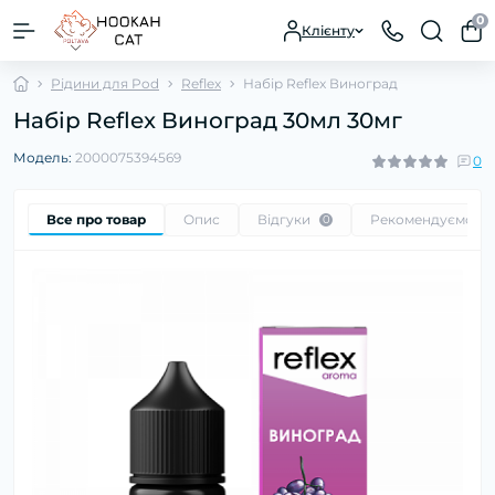
0
Клієнту
Рідини для Pod
Reflex
Набір Reflex Виноград
Набір Reflex Виноград 30мл 30мг
Модель:
2000075394569
0
Все про товар
Опис
Відгуки
Рекомендуємо
0