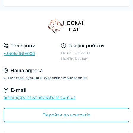
Телефони
Графік роботи
+380631819000
Вт-Сб: з 10 до 19
Нд-Пн: Вихідні
Наша адреса
м. Полтава, вулиця Вʼячеслава Чорновола 10
E-mail
admin@poltava.hookahcat.com.ua
Перейти до контактів