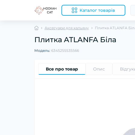
Каталог товарів
Аксесуари для кальяну
Плитка ATLANFA Біл
Плитка ATLANFA Біла
Модель:
6345255535566
Все про товар
Опис
Відгук