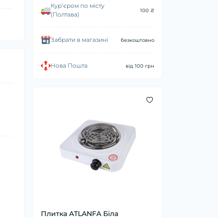
Курʼєром по місту
100 ₴
(Полтава)
Забрати в магазині
безкоштовно
Нова Пошта
від 100 грн
Плитка ATLANFA Біла