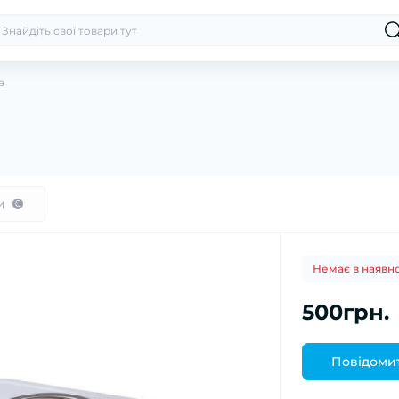
а
и
0
Немає в наявно
500грн.
Повідомит