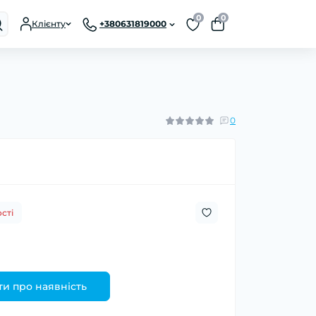
0
0
Клієнту
+380631819000
0
сті
и про наявність