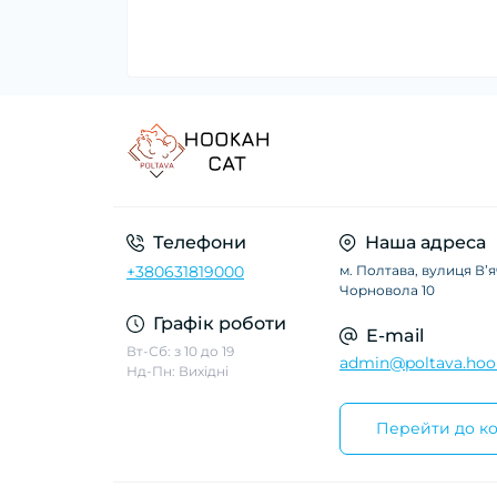
Телефони
Наша адреса
+380631819000
м. Полтава, вулиця Вʼ
Чорновола 10
Графік роботи
E-mail
Вт-Сб: з 10 до 19
admin@poltava.hoo
Нд-Пн: Вихідні
Перейти до ко