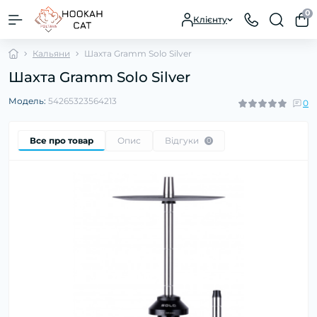
0
Клієнту
Кальяни
Шахта Gramm Solo Silver
Шахта Gramm Solo Silver
Модель:
54265323564213
0
Все про товар
Опис
Відгуки
0