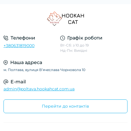
Телефони
Графік роботи
+380631819000
Вт-Сб: з 10 до 19
Нд-Пн: Вихідні
Наша адреса
м. Полтава, вулиця Вʼячеслава Чорновола 10
E-mail
admin@poltava.hookahcat.com.ua
Перейти до контактів