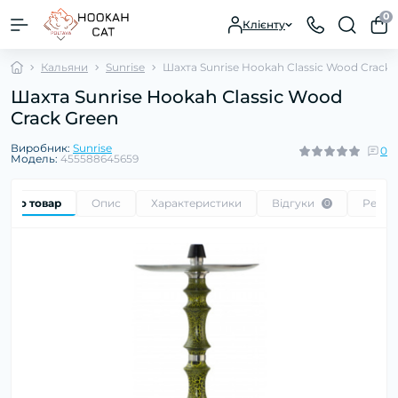
0
Клієнту
Кальяни
Sunrise
Шахта Sunrise Hookah Classic Wood Crack 
Шахта Sunrise Hookah Classic Wood
Crack Green
Виробник:
Sunrise
0
Модель:
455588645659
 про товар
Опис
Характеристики
Відгуки
Реком
0