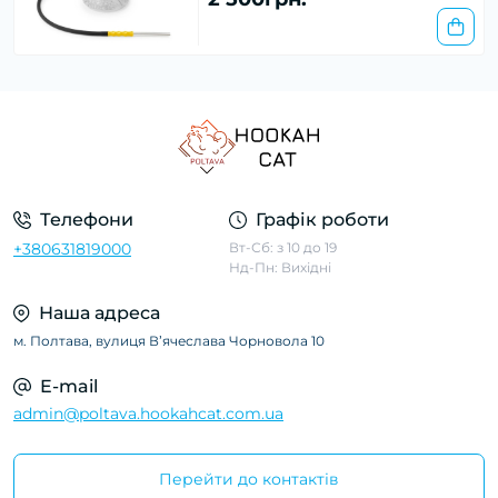
Телефони
Графік роботи
+380631819000
Вт-Сб: з 10 до 19
Нд-Пн: Вихідні
Наша адреса
м. Полтава, вулиця Вʼячеслава Чорновола 10
E-mail
admin@poltava.hookahcat.com.ua
Перейти до контактів