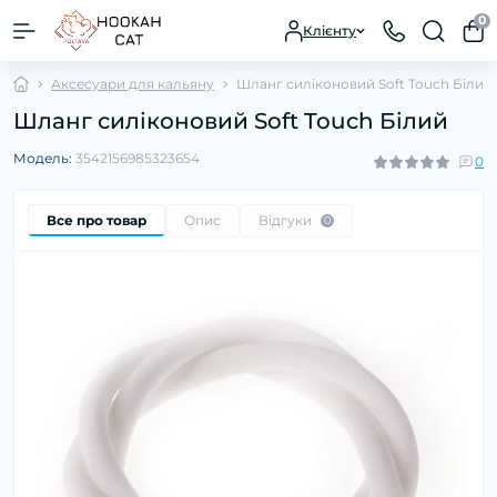
0
Клієнту
Аксесуари для кальяну
Шланг силіконовий Soft Touch Білий
Шланг силіконовий Soft Touch Білий
Модель:
3542156985323654
0
Все про товар
Опис
Відгуки
0