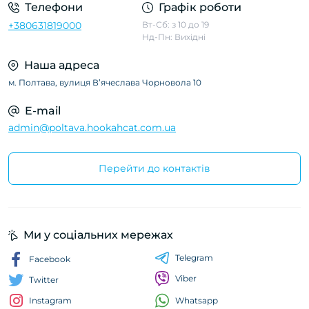
Телефони
Графік роботи
+380631819000
Вт-Сб: з 10 до 19
Нд-Пн: Вихідні
Наша адреса
м. Полтава, вулиця Вʼячеслава Чорновола 10
E-mail
admin@poltava.hookahcat.com.ua
Перейти до контактів
Ми у соціальних мережах
Telegram
Facebook
Viber
Twitter
Whatsapp
Instagram