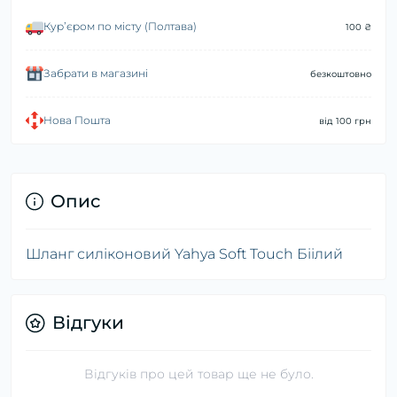
Курʼєром по місту (Полтава)
100 ₴
Забрати в магазині
безкоштовно
Нова Пошта
від 100 грн
Опис
Шланг силіконовий Yahya Soft Touch Біілий
Відгуки
Відгуків про цей товар ще не було.