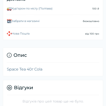
Курʼєром по місту (Полтава)
100 ₴
Забрати в магазині
безкоштовно
Нова Пошта
від 100 грн
Опис
Space Tea 40г Cola
Відгуки
Відгуків про цей товар ще не було.