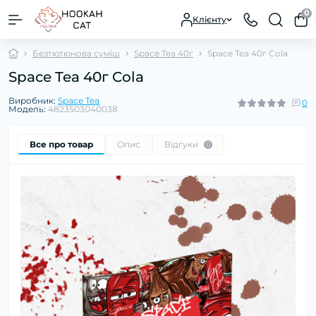
0
Клієнту
Безтютюнова суміш
Space Tea 40г
Space Tea 40г Cola
Space Tea 40г Cola
Виробник:
Space Tea
0
Модель:
4823503040038
Все про товар
Опис
Відгуки
0