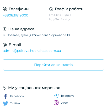
Телефони
Графік роботи
+380631819000
Вт-Сб: з 10 до 19
Нд-Пн: Вихідні
Наша адреса
м. Полтава, вулиця Вʼячеслава Чорновола 10
E-mail
admin@poltava.hookahcat.com.ua
Перейти до контактів
Ми у соціальних мережах
Telegram
Facebook
Viber
Twitter