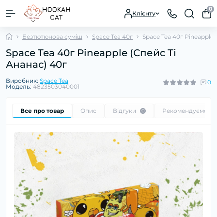
0
Клієнту
Безтютюнова суміш
Space Tea 40г
Space Tea 40г Pineapple
Space Tea 40г Pineapple (Спейс Ті
Ананас) 40г
Виробник:
Space Tea
0
Модель:
4823503040001
Все про товар
Опис
Відгуки
Рекомендуємо
0