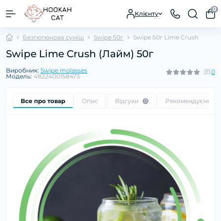
0
Клієнту
Безтютюнова суміш
Swipe 50г
Swipe 50г Lime Crush
Swipe Lime Crush (Лайм) 50г
Виробник:
Swipe molasses
0
Модель:
4822400158473
Все про товар
Опис
Відгуки
Рекомендуємо
0