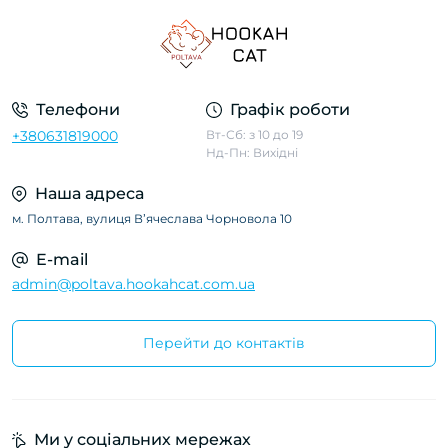
Телефони
Графік роботи
+380631819000
Вт-Сб: з 10 до 19
Нд-Пн: Вихідні
Наша адреса
м. Полтава, вулиця Вʼячеслава Чорновола 10
E-mail
admin@poltava.hookahcat.com.ua
Перейти до контактів
Ми у соціальних мережах