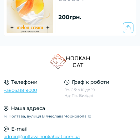
200грн.
Телефони
Графік роботи
+380631819000
Вт-Сб: з 10 до 19
Нд-Пн: Вихідні
Наша адреса
м. Полтава, вулиця Вʼячеслава Чорновола 10
E-mail
admin@poltava.hookahcat.com.ua