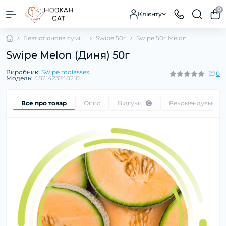
0
Клієнту
Безтютюнова суміш
Swipe 50г
Swipe 50г Melon
Swipe Melon (Диня) 50г
Виробник:
Swipe molasses
0
Модель:
4821423748210
Все про товар
Опис
Відгуки
Рекомендуємо
0