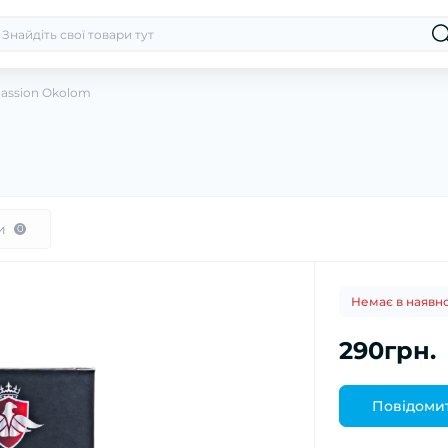
Passion Okolom
и
0
Немає в наявно
290грн.
Повідомит