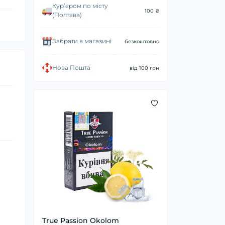
Курʼєром по місту
100 ₴
(Полтава)
Забрати в магазині
безкоштовно
Нова Пошта
від 100 грн
True Passion Okolom