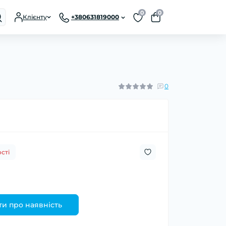
0
0
Клієнту
+380631819000
0
сті
и про наявність