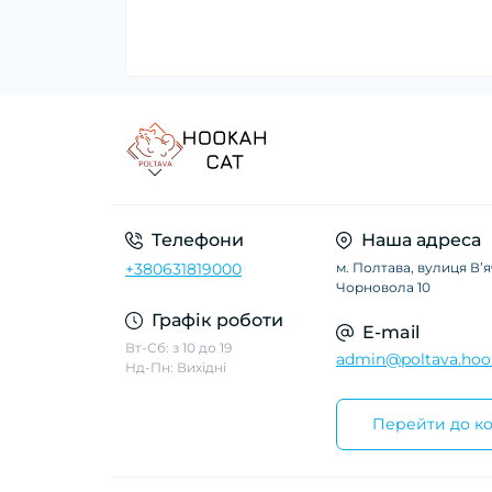
Телефони
Наша адреса
+380631819000
м. Полтава, вулиця Вʼ
Чорновола 10
Графік роботи
E-mail
Вт-Сб: з 10 до 19
admin@poltava.hoo
Нд-Пн: Вихідні
Перейти до ко