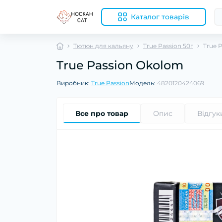
Каталог товарів
Тютюн для кальяну
True Passion 50г
True 
True Passion Okolom
Виробник:
True Passion
Модель:
4820120424069
Все про товар
Опис
Відгук