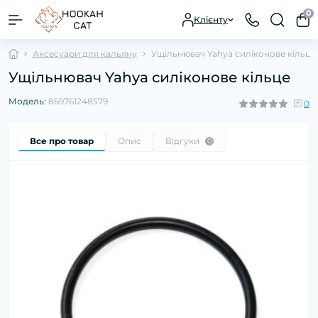
0
Клієнту
Аксесуари для кальяну
Ущільнювач Yahya силіконове кільце
Ущільнювач Yahya силіконове кільце
Модель:
869761248579
0
Все про товар
Опис
Відгуки
0