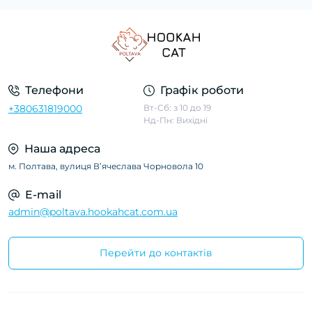
Телефони
Графік роботи
+380631819000
Вт-Сб: з 10 до 19
Нд-Пн: Вихідні
Наша адреса
м. Полтава, вулиця Вʼячеслава Чорновола 10
E-mail
admin@poltava.hookahcat.com.ua
Перейти до контактів