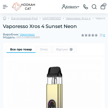
0
Клієнту
Багаторазові Pod
VAPORESSO
Vaporesso Xros 4
Vapores
Vaporesso Xros 4 Sunset Neon
Виробник:
Vaporesso
0
Модель:
6943498658688
Все про товар
Опис
Відгуки
0