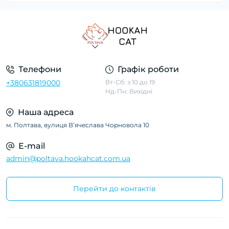
Телефони
Графік роботи
+380631819000
Вт-Сб: з 10 до 19
Нд-Пн: Вихідні
Наша адреса
м. Полтава, вулиця Вʼячеслава Чорновола 10
E-mail
admin@poltava.hookahcat.com.ua
Перейти до контактів