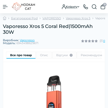
0
Клієнту
Багаторазові Pod
VAPORESSO
Vaporesso Xros 5
Vaporess
Vaporesso Xros 5 Coral Red|1500mAh
30W
Виробник:
Vaporesso
0
Модель:
6943498629671
Все про товар
Опис
Відгуки
Рекомендуємо
0