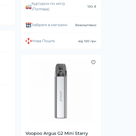
Курʼєром по місту
100 ₴
(Полтава)
Забрати в магазині
безкоштовно
Нова Пошта
від 100 грн
Voopoo Argus G2 Mini Starry