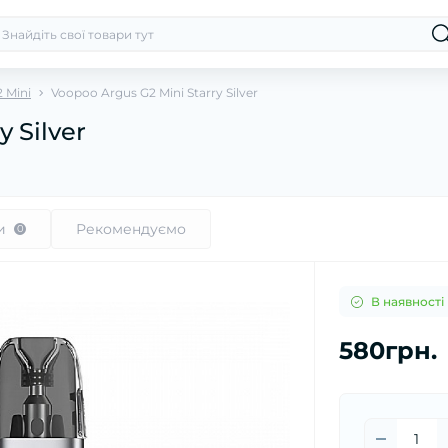
 Mini
Voopoo Argus G2 Mini Starry Silver
 Silver
и
Рекомендуємо
0
В наявності
580грн.