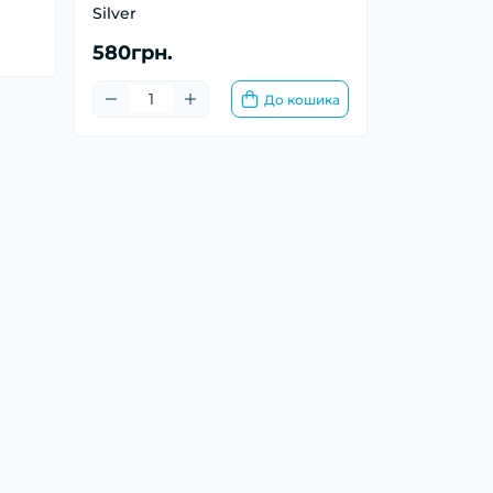
Silver
580грн.
До кошика