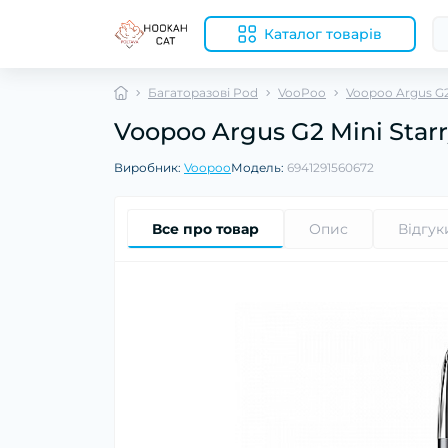
Каталог товарів
Багаторазові Pod
VooPoo
Voopoo Argus G2
Voopoo Argus G2 Mini Starry
Виробник:
Voopoo
Модель:
6941291560672
Все про товар
Опис
Відгук