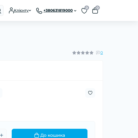
0
0
Клієнту
+380631819000
0
До кошика