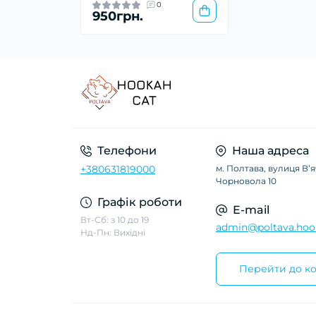
0
950грн.
Телефони
Наша адреса
+380631819000
м. Полтава, вулиця Вʼ
Чорновола 10
Графік роботи
E-mail
Вт-Сб: з 10 до 19
admin@poltava.hoo
Нд-Пн: Вихідні
Перейти до ко