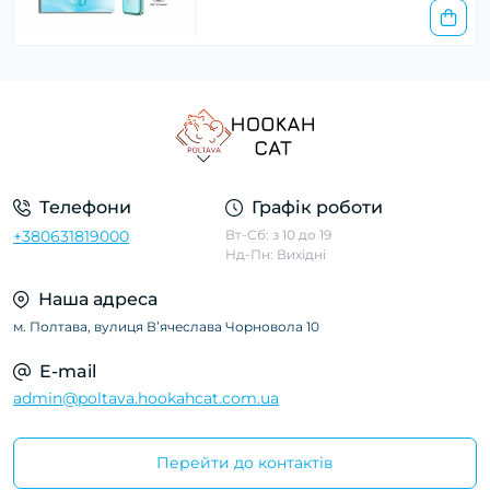
Телефони
Графік роботи
+380631819000
Вт-Сб: з 10 до 19
Нд-Пн: Вихідні
Наша адреса
м. Полтава, вулиця Вʼячеслава Чорновола 10
E-mail
admin@poltava.hookahcat.com.ua
Перейти до контактів