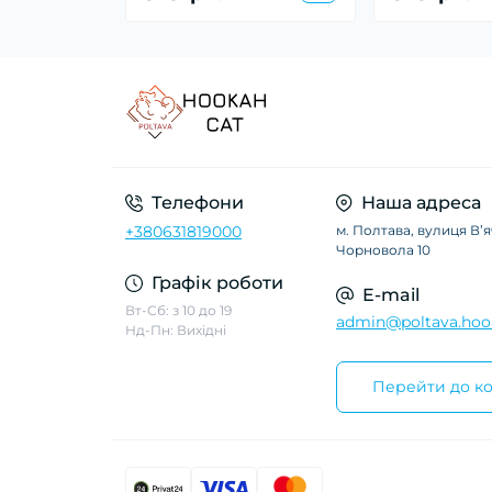
Телефони
Наша адреса
+380631819000
м. Полтава, вулиця Вʼ
Чорновола 10
Графік роботи
E-mail
Вт-Сб: з 10 до 19
admin@poltava.hoo
Нд-Пн: Вихідні
Перейти до ко