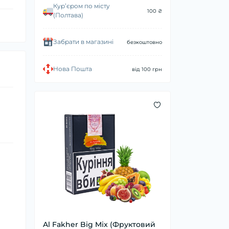
Курʼєром по місту
100 ₴
(Полтава)
Забрати в магазині
безкоштовно
Нова Пошта
від 100 грн
Al Fakher Big Mix (Фруктовий