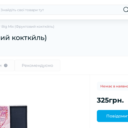
r Big Mix (Фруктовий кокткйль)
вий кокткйль)
и
Рекомендуємо
0
Немає в наявно
325грн.
Повідомит