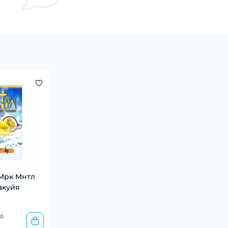
 Мрк Мнтл
акуйя
0