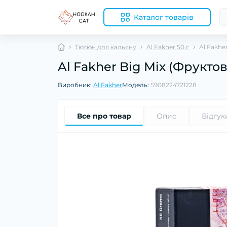
Каталог товарів
Тютюн для кальяну
Al Fakher 50 г
Al Fakhe
Al Fakher Big Mix (Фрукто
Виробник:
Al Fakher
Модель:
5908224721228
Все про товар
Опис
Відгук