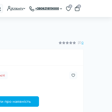
0
0
Клієнту
+380631819000
0
сті
и про наявність