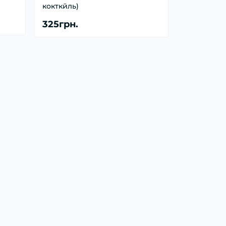
кокткйль)
325грн.