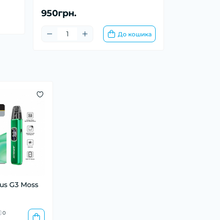
950грн.
До кошика
us G3 Moss
0