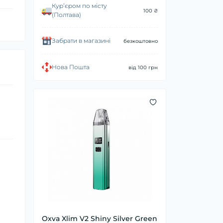
Курʼєром по місту
100 ₴
(Полтава)
Забрати в магазині
безкоштовно
Нова Пошта
від 100 грн
Oxva Xlim V2 Shiny Silver Green