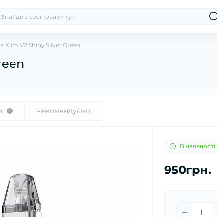
a Xlim V2 Shiny Silver Green
Green
и
Рекомендуємо
0
В наявності
950грн.