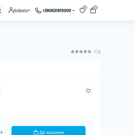
0
0
Клієнту
+380631819000
0
До кошика