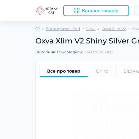
Каталог товарів
Багаторазові Pod
Oxva
Oxva Xlim V2
Oxv
Oxva Xlim V2 Shiny Silver 
Виробник:
Oxva
Модель:
6941770005960
Все про товар
Опис
Відгук