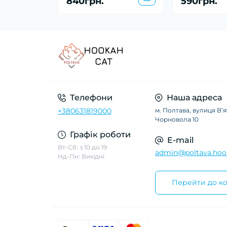
840грн.
590грн.
Телефони
Наша адреса
+380631819000
м. Полтава, вулиця Вʼ
Чорновола 10
Графік роботи
E-mail
Вт-Сб: з 10 до 19
admin@poltava.hoo
Нд-Пн: Вихідні
Перейти до ко