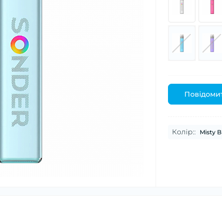
Повідомит
Колір::
Misty B