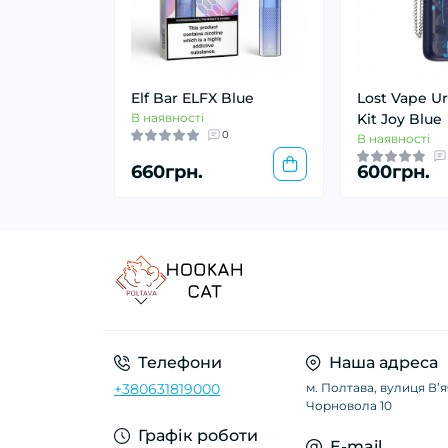
Elf Bar ELFX Blue
Lost Vape U
В наявності
Kit Joy Blue
0
В наявності
660грн.
600грн.
Телефони
Наша адреса
+380631819000
м. Полтава, вулиця Вʼ
Чорновола 10
Графік роботи
E-mail