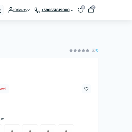
0
0
Клієнту
+380631819000
0
сті
lue