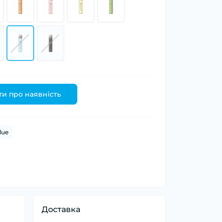
и про наявність
lue
Доставка