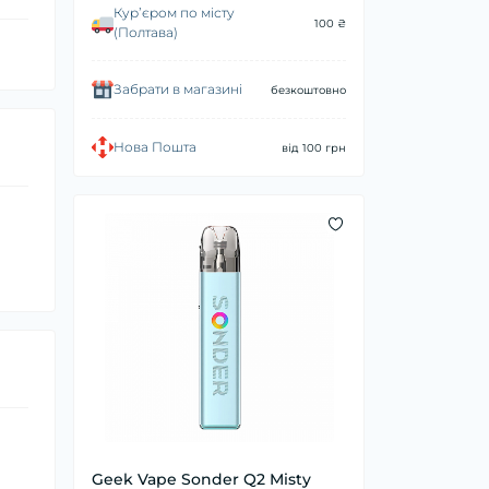
Курʼєром по місту
100 ₴
(Полтава)
Забрати в магазині
безкоштовно
Нова Пошта
від 100 грн
Geek Vape Sonder Q2 Misty