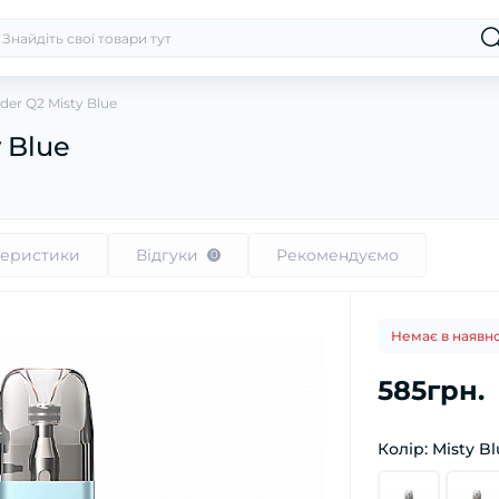
der Q2 Misty Blue
 Blue
теристики
Відгуки
Рекомендуємо
0
Немає в наявно
585грн.
Колір: Misty B