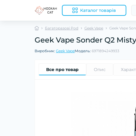
Каталог товарів
Багаторазові Pod
Geek Vape
Geek Vape Son
Geek Vape Sonder Q2 Misty
Виробник:
Geek Vape
Модель:
6971894249933
Все про товар
Опис
Харак