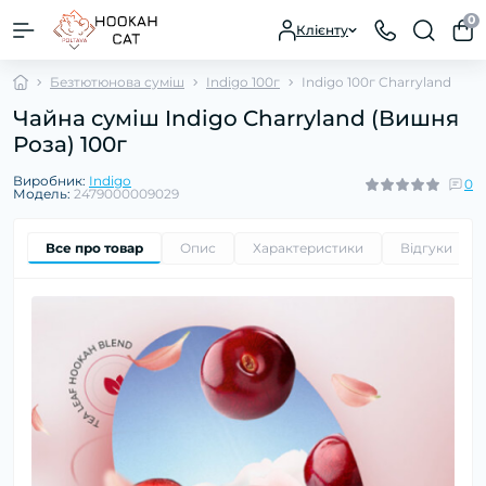
0
Клієнту
Безтютюнова суміш
Indigo 100г
Indigo 100г Charryland
Чайна суміш Indigo Charryland (Вишня
Роза) 100г
Виробник:
Indigo
0
Модель:
2479000009029
Все про товар
Опис
Характеристики
Відгуки
0