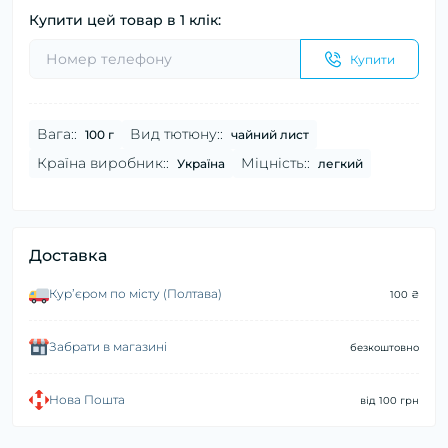
Купити цей товар в 1 клік:
Купити
Вага::
Вид тютюну::
100 г
чайний лист
Країна виробник::
Міцність::
Україна
легкий
Доставка
Курʼєром по місту (Полтава)
100 ₴
Забрати в магазині
безкоштовно
Нова Пошта
від 100 грн