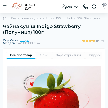
0
Клієнту
Безтютюнова суміш
Indigo 100г
Indigo 100г Strawberry
Чайна суміш Indigo Strawberry
(Полуниця) 100г
Виробник:
Indigo
1
Модель:
2479000009234
Все про товар
Опис
Характеристики
Відгуки
1