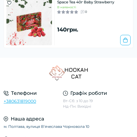
Space Tea 40г Baby Strawberry
В наявності
0
140грн.
Телефони
Графік роботи
+380631819000
Вт-Сб: з 10 до 19
Нд-Пн: Вихідні
Наша адреса
м. Полтава, вулиця Вʼячеслава Чорновола 10