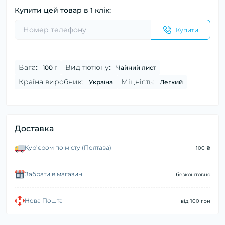
Купити цей товар в 1 клік:
Купити
Вага::
Вид тютюну::
100 г
Чайний лист
Країна виробник::
Міцність::
Україна
Легкий
Доставка
Курʼєром по місту (Полтава)
100 ₴
Забрати в магазині
безкоштовно
Нова Пошта
від 100 грн