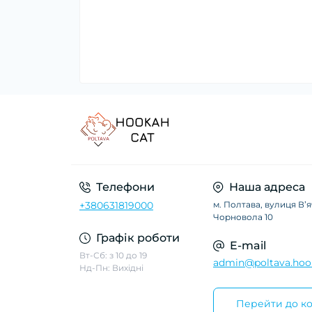
Телефони
Наша адреса
+380631819000
м. Полтава, вулиця Вʼ
Чорновола 10
Графік роботи
E-mail
Вт-Сб: з 10 до 19
admin@poltava.hoo
Нд-Пн: Вихідні
Перейти до ко