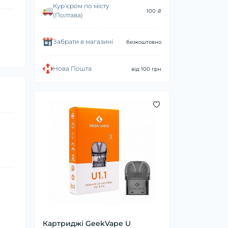
Курʼєром по місту
100 ₴
(Полтава)
Забрати в магазині
безкоштовно
Нова Пошта
від 100 грн
Картриджі GeekVape U