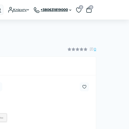
0
0
Клієнту
+380631819000
0
Ом