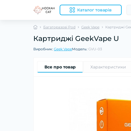
Каталог товарів
Багаторазові Pod
Geek Vape
Картриджі Ge
Картриджі GeekVape U
Виробник:
Geek Vape
Модель:
GVU-03
Все про товар
Характеристики