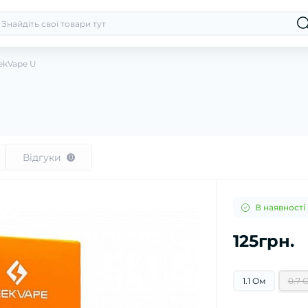
ekVape U
Відгуки
0
В наявності
125грн.
1.1 Ом
0.7 