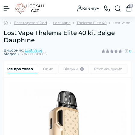
0
Клієнту
Багаторазові Pod
Lost Vape
Thelema Elite 40
Lost Vape T
Lost Vape Thelema Elite 40 kit Beige
Dauphine
Виробник:
Lost Vape
0
Модель:
6941881819685
Все про товар
Опис
Відгуки
Рекомендуємо
0