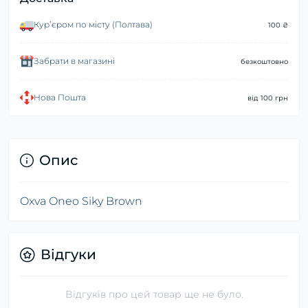
Курʼєром по місту (Полтава)
100 ₴
Забрати в магазині
безкоштовно
Нова Пошта
від 100 грн
Опис
Oxva Oneo Siky Brown
Відгуки
Відгуків про цей товар ще не було.