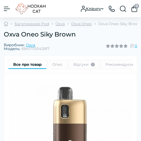
0
Клієнту
Багаторазові Pod
Oxva
Oxva Oneo
Oxva Oneo Siky Brow
Oxva Oneo Siky Brown
Виробник:
Oxva
0
Модель:
6941770043917
Все про товар
Опис
Відгуки
Рекомендуємо
0