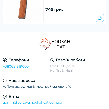
745грн.
Телефони
Графік роботи
+380631819000
Вт-Сб: з 10 до 19
Нд-Пн: Вихідні
Наша адреса
м. Полтава, вулиця Вʼячеслава Чорновола 10
E-mail
admin@poltava.hookahcat.com.ua