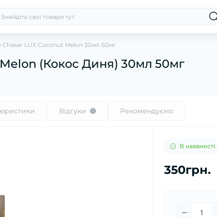
р Chaser LUX Coconut Melon 30мл 50мг
 Melon (Кокос Диня) 30мл 50мг
теристики
Відгуки
Рекомендуємо
0
В наявності
350грн.