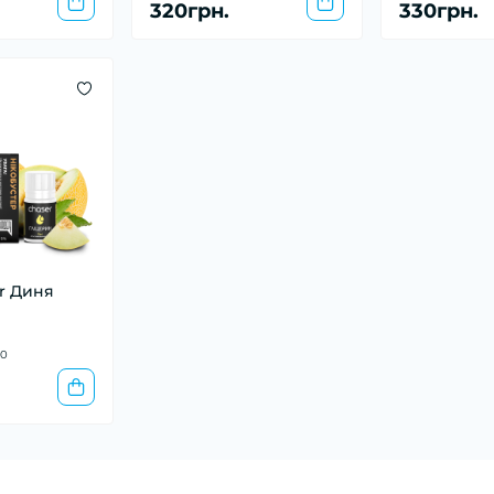
320грн.
330грн.
r Диня
0