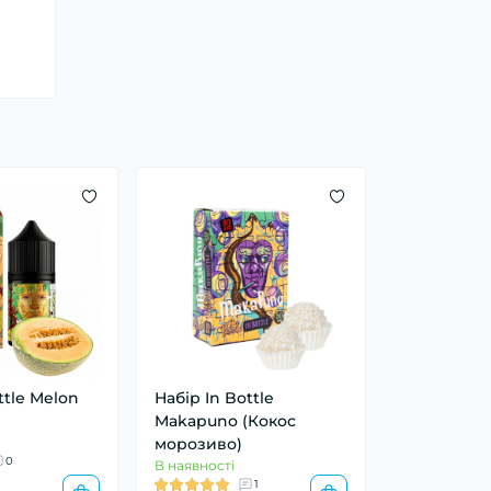
ttle Melon
Набір In Bottle
Makapuno (Кокос
морозиво)
0
В наявності
1