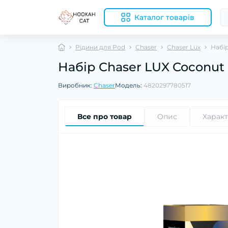
Каталог товарів
Рідини для Pod
Chaser
Chaser Lux
Набі
Набір Chaser LUX Coconut
Виробник:
Chaser
Модель:
4820297780517
Все про товар
Опис
Харак