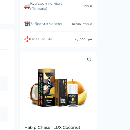
Курʼєром по місту
100 ₴
(Полтава)
Забрати в магазині
безкоштовно
Нова Пошта
від 100 грн
Набір Chaser LUX Coconut