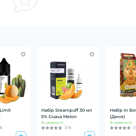
Limit
Набір Steampuff 30 мл
Набір In Bo
я
5% Guava Melon
(Диня)
В наявності
В наявності
0
0