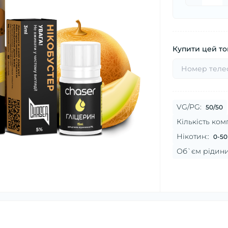
Купити цей тов
VG/PG:
50/50
Кількість комп
Нікотин::
0-50
Об`єм рідини