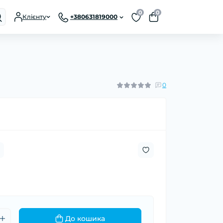
0
0
Клієнту
+380631819000
0
До кошика