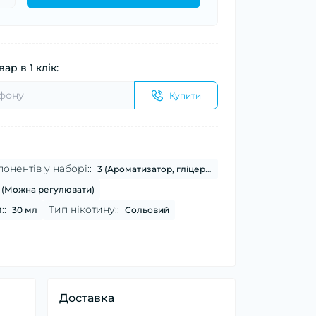
ар в 1 клік:
Купити
онентів у наборі::
3 (Ароматизатор, гліцерин, нікотин)
 (Можна регулювати)
::
Тип нікотину::
30 мл
Сольовий
Доставка