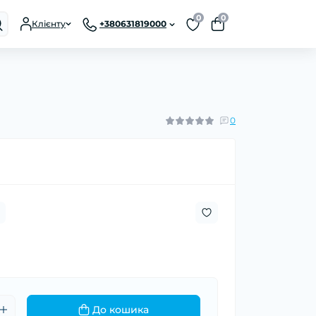
0
0
Клієнту
+380631819000
0
До кошика