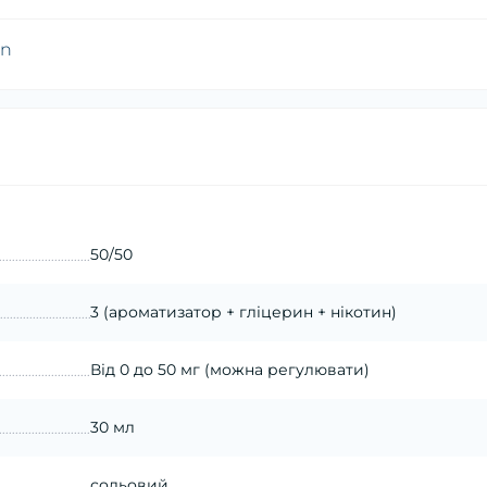
on
50/50
3 (ароматизатор + гліцерин + нікотин)
Від 0 до 50 мг (можна регулювати)
30 мл
сольовий