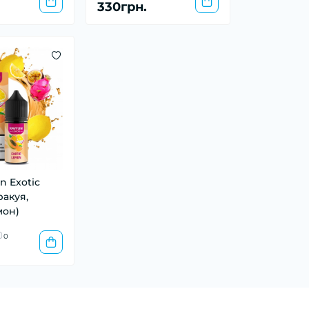
330грн.
n Exotic
акуя,
мон)
0