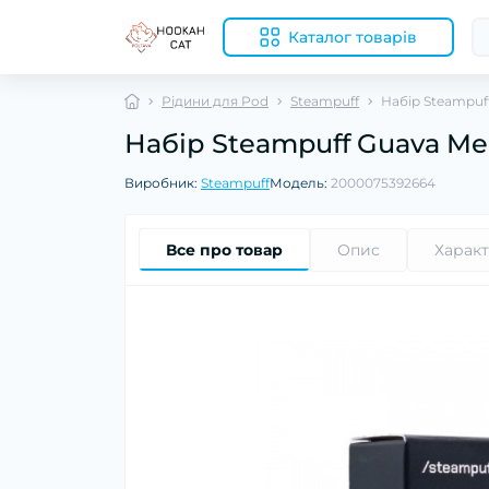
Каталог товарів
Рідини для Pod
Steampuff
Набір Steampuf
Набір Steampuff Guava Me
Виробник:
Steampuff
Модель:
2000075392664
Все про товар
Опис
Харак