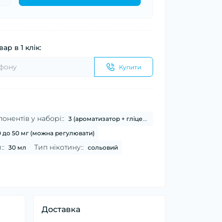
ар в 1 клік:
Купити
онентів у наборі::
3 (ароматизатор + гліцерин + нікотин)
0 до 50 мг (можна регулювати)
::
Тип нікотину::
30 мл
сольовий
Доставка