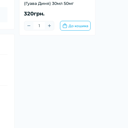
(Гуава Диня) 30мл 50мг
320грн.
До кошика