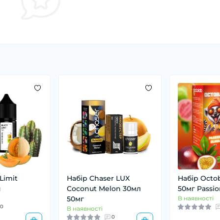
Limit
Набір Chaser LUX
Набір Octo
я
Coconut Melon 30мл
50мг Passi
50мг
В наявності
0
В наявності
0