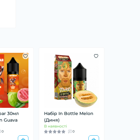
bar 30мл
Набір In Bottle Melon
on Guava
(Диня)
В наявності
0
0