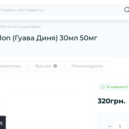
f 30 мл 5% Guava Melon
lon (Гуава Диня) 30мл 50мг
теристики
Відгуки
Рекомендуємо
0
В наявності
320грн.