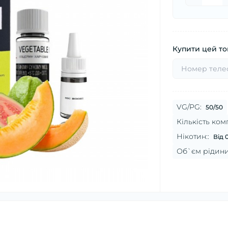
Купити цей тов
VG/PG:
50/50
Кількість комп
Нікотин::
Від 
Об`єм рідини