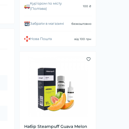
Курʼєром по місту
100 ₴
(Полтава)
Забрати в магазині
безкоштовно
Нова Пошта
від 100 грн
Набір Steampuff Guava Melon