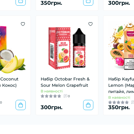
350грн.
300грн.
 Coconut
Набір Octobar Fresh &
Набір Kayfu
 Кокос)
Sour Melon Grapefruit
Lemon (Мар
В наявності
питайя, ли
0
В наявності
0
300грн.
350грн.