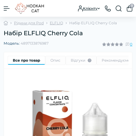
0
Клієнту
Рідини для Pod
ELFLIQ
Набір ELFLIQ Cherry Cola
Набір ELFLIQ Cherry Cola
Модель:
4897133876987
0
Все про товар
Опис
Відгуки
Рекомендуємо
0