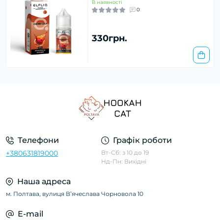
В наявності
0
330грн.
Телефони
Графік роботи
+380631819000
Вт-Сб: з 10 до 19
Нд-Пн: Вихідні
Наша адреса
м. Полтава, вулиця Вʼячеслава Чорновола 10
E-mail