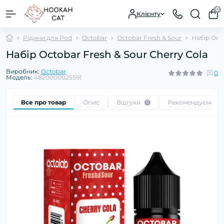
0
Клієнту
Рідини для Pod
Octobar
Octobar Fresh & Sour
Набір Octo
Набір Octobar Fresh & Sour Cherry Cola
Виробник:
Octobar
0
Модель:
4820000025591
Все про товар
Опис
Відгуки
Рекомендуємо
0