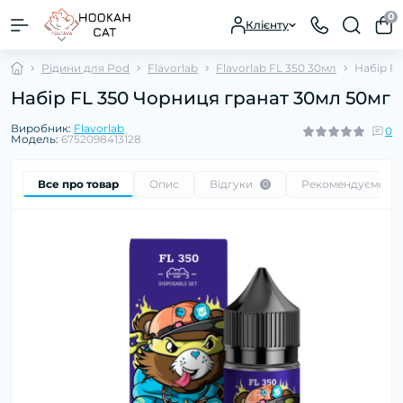
0
Клієнту
Рідини для Pod
Flavorlab
Flavorlab FL 350 30мл
Набір F
Набір FL 350 Чорниця гранат 30мл 50мг
Виробник:
Flavorlab
0
Модель:
6752098413128
Все про товар
Опис
Відгуки
Рекомендуємо
0