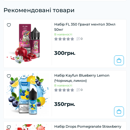
Рекомендовані товари
Набір FL 350 Гранат ментол 30мл
50мг
В наявності
0
300грн.
Набір Kayfun Blueberry Lemon
(Чорниця, лимон)
В наявності
0
350грн.
Набір Drops Pomegranate Strawberry