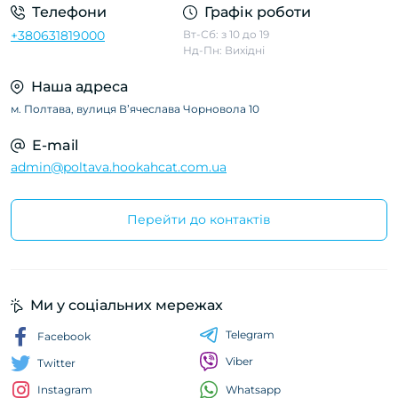
Телефони
Графік роботи
+380631819000
Вт-Сб: з 10 до 19
Нд-Пн: Вихідні
Наша адреса
м. Полтава, вулиця Вʼячеслава Чорновола 10
E-mail
admin@poltava.hookahcat.com.ua
Перейти до контактів
Ми у соціальних мережах
Telegram
Facebook
Viber
Twitter
Whatsapp
Instagram