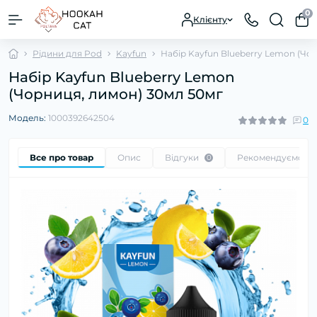
0
Клієнту
Рідини для Pod
Kayfun
Набір Kayfun Blueberry Lemon (Чо
Набір Kayfun Blueberry Lemon
(Чорниця, лимон) 30мл 50мг
Модель:
1000392642504
0
Все про товар
Опис
Відгуки
Рекомендуємо
0