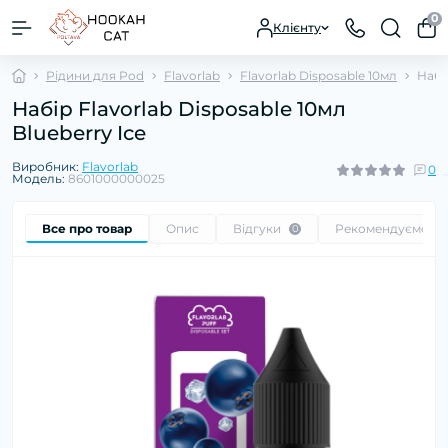
0
Клієнту
Рідини для Pod
Flavorlab
Flavorlab Disposable 10мл
Набір
Набір Flavorlab Disposable 10мл
Blueberry Ice
Виробник:
Flavorlab
0
Модель:
8601000000025
Все про товар
Опис
Відгуки
Рекомендуємо
0