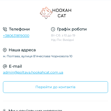
Телефони
Графік роботи
+380631819000
Вт-Сб: з 10 до 19
Нд-Пн: Вихідні
Наша адреса
м. Полтава, вулиця Вʼячеслава Чорновола 10
E-mail
admin@poltava.hookahcat.com.ua
Перейти до контактів
Ми у соціальних мережах