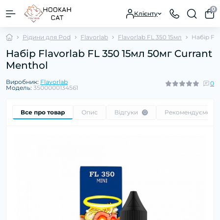
0
Клієнту
Рідини для Pod
Flavorlab
Flavorlab FL 350 15мл
Набір Fla
Набір Flavorlab FL 350 15мл 50мг Currant
Menthol
Виробник:
Flavorlab
0
Модель:
3500000134561
Все про товар
Опис
Відгуки
Рекомендуємо
0