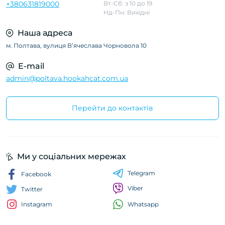
+380631819000
Вт-Сб: з 10 до 19
Нд-Пн: Вихідні
Наша адреса
м. Полтава, вулиця Вʼячеслава Чорновола 10
E-mail
admin@poltava.hookahcat.com.ua
Перейти до контактів
Ми у соціальних мережах
Telegram
Facebook
Viber
Twitter
Whatsapp
Instagram