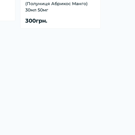
(Полуниця Абрикос Манго)
30мл 50мг
300грн.