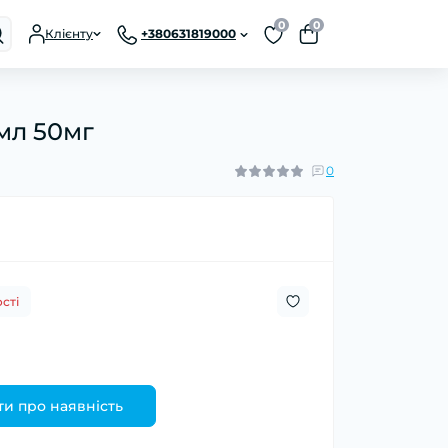
0
0
Клієнту
+380631819000
0мл 50мг
0
сті
и про наявність