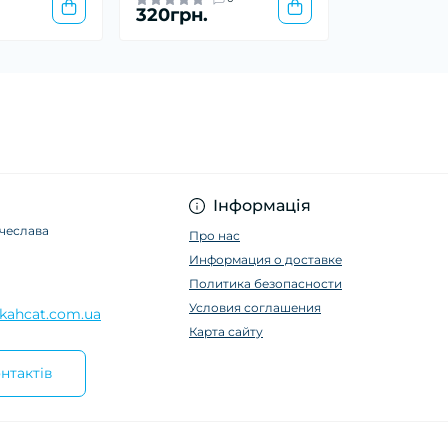
320грн.
Інформація
ячеслава
Про нас
Информация о доставке
Политика безопасности
Условия соглашения
kahcat.com.ua
Карта сайту
нтактів