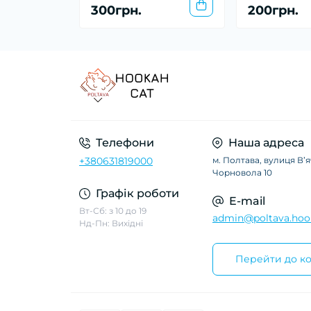
300грн.
200грн.
Телефони
Наша адреса
+380631819000
м. Полтава, вулиця Вʼ
Чорновола 10
Графік роботи
E-mail
Вт-Сб: з 10 до 19
admin@poltava.hoo
Нд-Пн: Вихідні
Перейти до ко