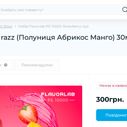
00 30мл
Набір Flavorlab PE 10000 Strawberry razz
y razz (Полуниця Абрикос Манго) 3
и
Рекомендуємо
0
Немає в наявно
300грн.
Повідомит