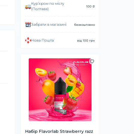
Курʼєром по місту
100 ₴
(Полтава)
Забрати в магазині
безкоштовно
Нова Пошта
від 100 грн
Набір Flavorlab Strawberry razz