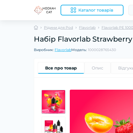
Каталог товарів
Рідини для Pod
Flavorlab
Flavorlab PE 100
Набір Flavorlab Strawberr
Виробник:
Flavorlab
Модель:
1000028765430
Все про товар
Опис
Відгук