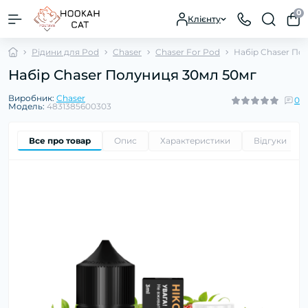
0
Клієнту
Рідини для Pod
Chaser
Chaser For Pod
Набір Chaser По
Набір Chaser Полуниця 30мл 50мг
Виробник:
Chaser
0
Модель:
4831385600303
Все про товар
Опис
Характеристики
Відгуки
0