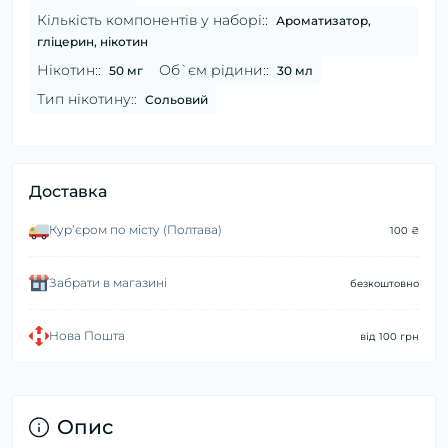
Кількість компонентів у наборі::
Ароматизатор,
гліцерин, нікотин
Нікотин::
Об`єм рідини::
50 мг
30 мл
Тип нікотину::
Сольовий
Доставка
Курʼєром по місту (Полтава)
100 ₴
Забрати в магазині
безкоштовно
Нова Пошта
від 100 грн
Опис