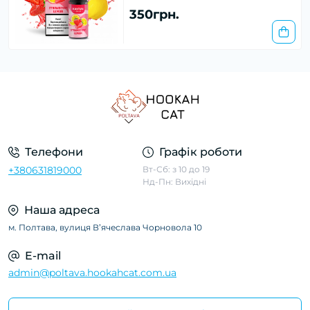
350грн.
Телефони
Графік роботи
+380631819000
Вт-Сб: з 10 до 19
Нд-Пн: Вихідні
Наша адреса
м. Полтава, вулиця Вʼячеслава Чорновола 10
E-mail
admin@poltava.hookahcat.com.ua