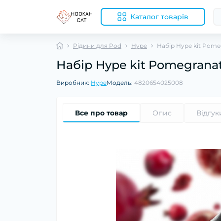
Каталог товарів
Рідини для Pod
Hype
Набір Hype kit Pome
Набір Hype kit Pomegranat
Виробник:
Hype
Модель:
4820654025008
Все про товар
Опис
Відгук