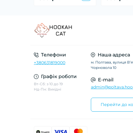
Телефони
Наша адреса
+380631819000
м. Полтава, вулиця Вʼ
Чорновола 10
Графік роботи
E-mail
Вт-Сб: з 10 до 19
admin@poltava.hoo
Нд-Пн: Вихідні
Перейти до ко