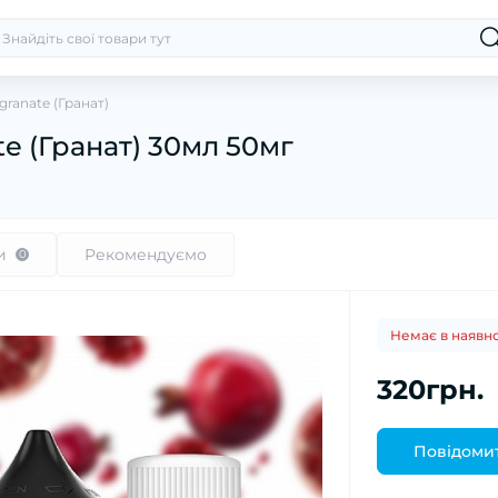
granate (Гранат)
e (Гранат) 30мл 50мг
и
Рекомендуємо
0
Немає в наявно
320грн.
Повідомит