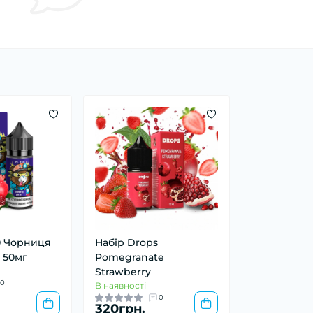
0 Чорниця
Набір Drops
 50мг
Pomegranate
Strawberry
0
В наявності
0
320грн.