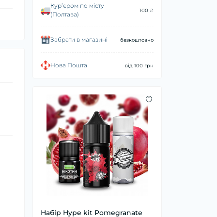
Курʼєром по місту
100 ₴
(Полтава)
Забрати в магазині
безкоштовно
Нова Пошта
від 100 грн
Набір Hype kit Pomegranate