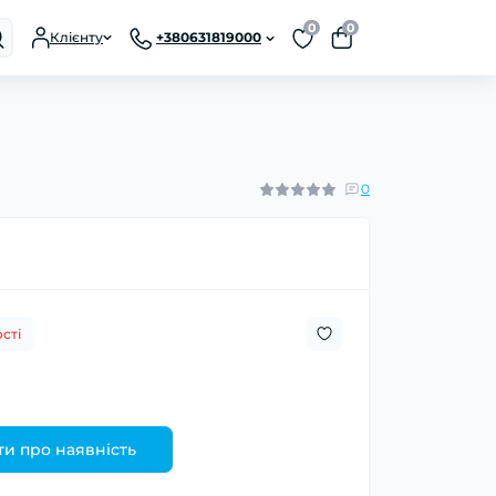
0
0
Клієнту
+380631819000
0
сті
и про наявність