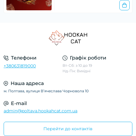
Телефони
Графік роботи
+380631819000
Вт-Сб: з 10 до 19
Нд-Пн: Вихідні
Наша адреса
м. Полтава, вулиця Вʼячеслава Чорновола 10
E-mail
admin@poltava.hookahcat.com.ua
Перейти до контактів