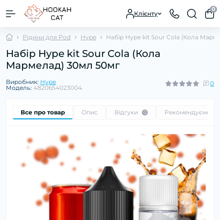
0
Клієнту
Рідини для Pod
Hype
Набір Hype kit Sour Cola (Кола Марм
Набір Hype kit Sour Cola (Кола
Мармелад) 30мл 50мг
Виробник:
Hype
0
Модель:
4820654023004
Все про товар
Опис
Відгуки
Рекомендуємо
0