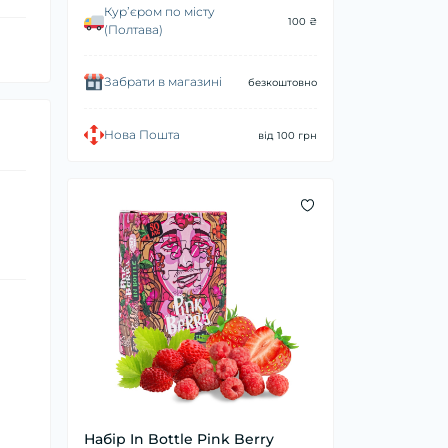
Курʼєром по місту
100 ₴
(Полтава)
Забрати в магазині
безкоштовно
Нова Пошта
від 100 грн
Набір In Bottle Pink Berry