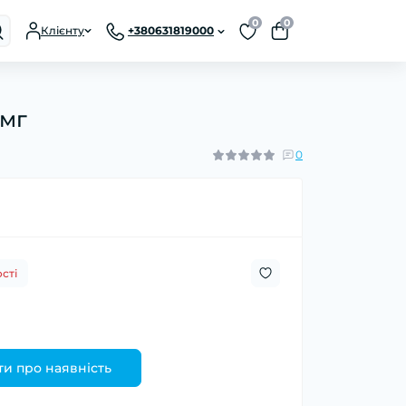
0
0
Клієнту
+380631819000
0мг
0
сті
и про наявність