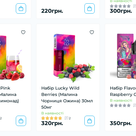
В наявності
220грн.
300грн.
 Pink
Набір Lucky Wild
Набір Flavo
(Малина
Berries (Малина
Raspberry 
имонад)
Чорниця Ожина) 30мл
В наявності
50мг
В наявності
2
2
320грн.
350грн.