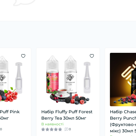
 Puff Pink
Набір Fluffy Puff Forest
Набір Chase
50мг
Berry Tea 30мл 50мг
Berry Punc
В наявності
(Фруктово-
0
0
мікс) 30мл 