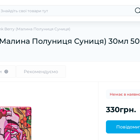
Pink Berry (Малина Полуниця Суниця)
y (Малина Полуниця Суниця) 30мл 5
и
Рекомендуємо
0
Немає в наявно
330грн.
Повідомит