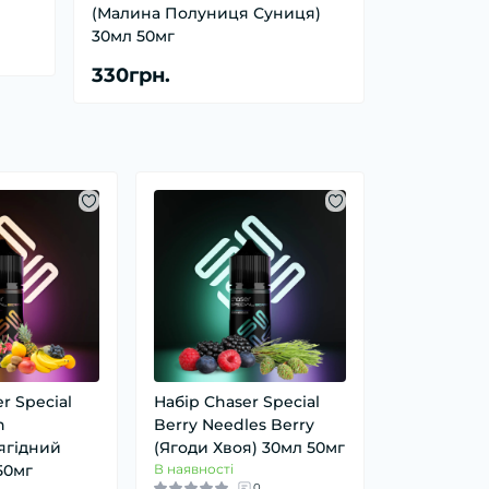
(Малина Полуниця Суниця)
30мл 50мг
330грн.
r Special
Набір Chaser Special
h
Berry Needles Berry
ягідний
(Ягоди Хвоя) 30мл 50мг
50мг
В наявності
0