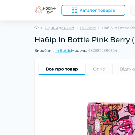
Каталог товарів
Рідини для Pod
In Bottle
Набір In Bottle 
Набір In Bottle Pink Berr
Виробник:
In Bottle
Модель:
4826822580324
Все про товар
Опис
Відгук