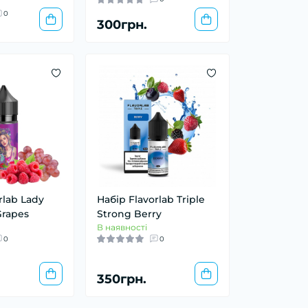
0
300грн.
rlab Lady
Набір Flavorlab Triple
Grapes
Strong Berry
В наявності
0
0
350грн.