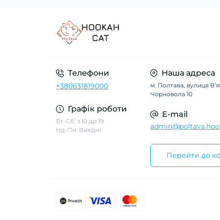
Телефони
Наша адреса
+380631819000
м. Полтава, вулиця Вʼ
Чорновола 10
Графік роботи
E-mail
Вт-Сб: з 10 до 19
admin@poltava.hoo
Нд-Пн: Вихідні
Перейти до ко