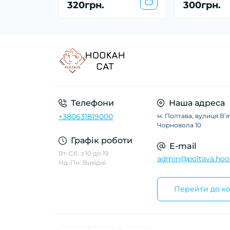
320грн.
300грн.
Телефони
Наша адреса
+380631819000
м. Полтава, вулиця Вʼ
Чорновола 10
Графік роботи
E-mail
Вт-Сб: з 10 до 19
admin@poltava.hoo
Нд-Пн: Вихідні
Перейти до ко