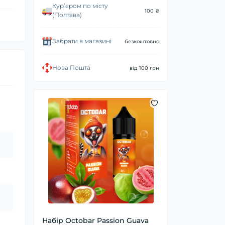
Курʼєром по місту
100 ₴
(Полтава)
Забрати в магазині
безкоштовно
Нова Пошта
від 100 грн
Набір Octobar Passion Guava