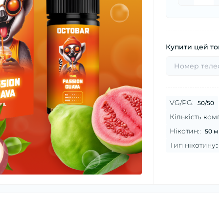
Купити цей тов
VG/PG:
50/50
Кількість комп
Нікотин::
50 м
Тип нікотину::