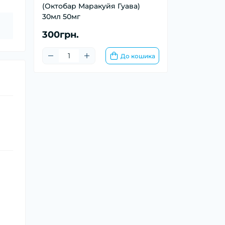
(Октобар Маракуйя Гуава)
30мл 50мг
300грн.
До кошика