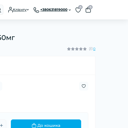
0
0
Клієнту
+380631819000
50мг
0
До кошика