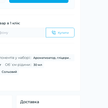
ар в 1 клік:
Купити
онентів у наборі::
Ароматизатор, гліцерин, нікотин
Об`єм рідини::
г
30 мл
Сольовий
Доставка