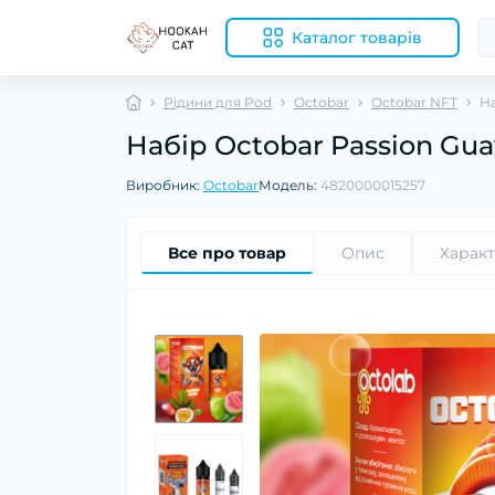
Каталог товарів
Рідини для Pod
Octobar
Octobar NFT
На
Набір Octobar Passion Gu
Виробник:
Octobar
Модель:
4820000015257
Все про товар
Опис
Харак