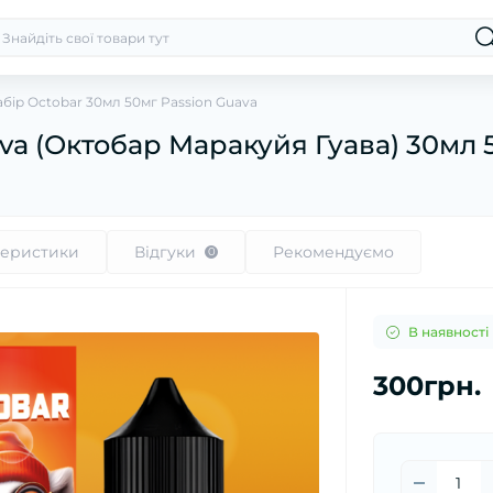
бір Octobar 30мл 50мг Passion Guava
ava (Октобар Маракуйя Гуава) 30мл 
теристики
Відгуки
Рекомендуємо
0
В наявності
300грн.