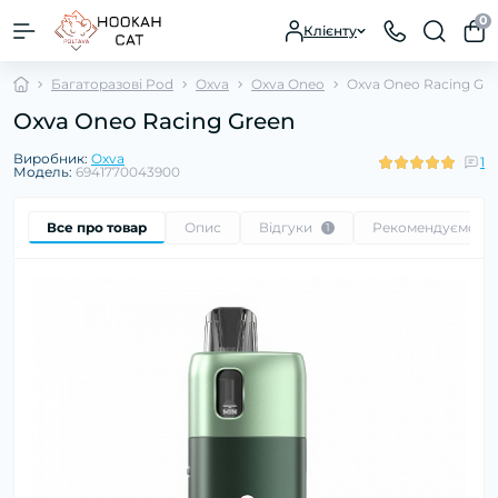
0
Клієнту
Багаторазові Pod
Oxva
Oxva Oneo
Oxva Oneo Racing Gr
Oxva Oneo Racing Green
Виробник:
Oxva
1
Модель:
6941770043900
Все про товар
Опис
Відгуки
Рекомендуємо
1