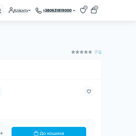
0
0
Клієнту
+380631819000
0
До кошика