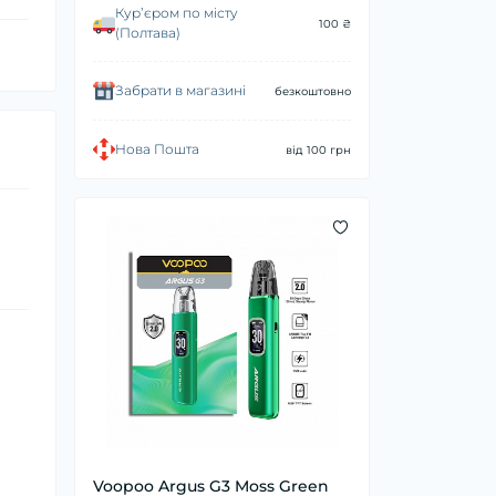
Курʼєром по місту
100 ₴
(Полтава)
Забрати в магазині
безкоштовно
Нова Пошта
від 100 грн
Voopoo Argus G3 Moss Green