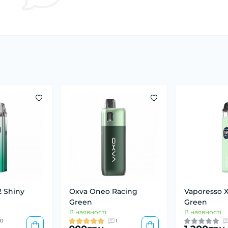
2 Shiny
Oxva Oneo Racing
Vaporesso X
Green
Green
В наявності
В наявності
0
1