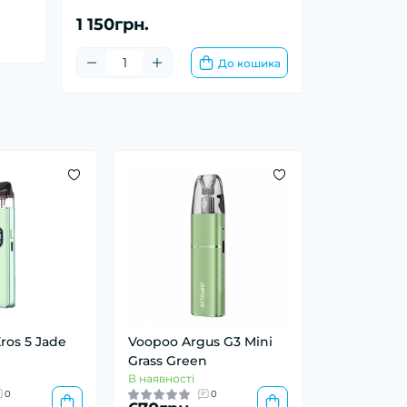
1 150грн.
До кошика
ros 5 Jade
Voopoo Argus G3 Mini
Grass Green
В наявності
0
0