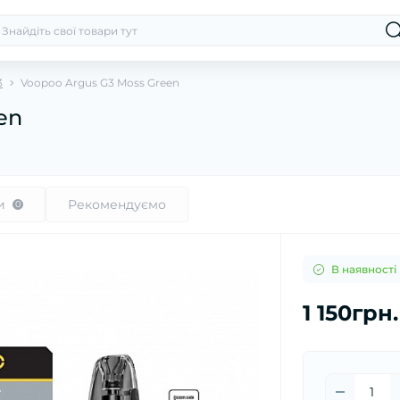
3
Voopoo Argus G3 Moss Green
en
и
Рекомендуємо
0
В наявності
1 150грн.