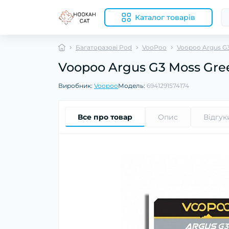
Каталог товарів
Багаторазові Pod
VooPoo
Voopoo Argus G
Voopoo Argus G3 Moss Gre
Виробник:
Voopoo
Модель:
6941291574174
Все про товар
Опис
Відгук