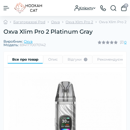
0
Клієнту
Багаторазові Pod
Oxva
Oxva Xlim Pro 2
Oxva Xlim Pro 2 
Oxva Xlim Pro 2 Platinum Gray
Виробник:
Oxva
0
Модель:
6941770070142
Все про товар
Опис
Відгуки
Рекомендуємо
0