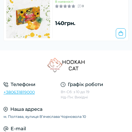
В наявності
0
140грн.
Телефони
Графік роботи
+380631819000
Вт-Сб: з 10 до 19
Нд-Пн: Вихідні
Наша адреса
м. Полтава, вулиця Вʼячеслава Чорновола 10
E-mail