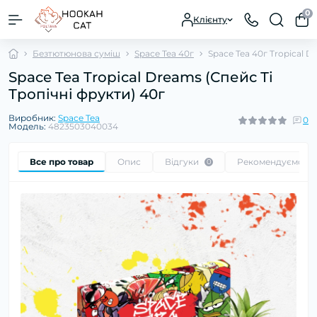
0
Клієнту
Безтютюнова суміш
Space Tea 40г
Space Tea 40г Tropical D
Space Tea Tropical Dreams (Спейс Ті
Тропічні фрукти) 40г
Виробник:
Space Tea
0
Модель:
4823503040034
Все про товар
Опис
Відгуки
Рекомендуємо
0