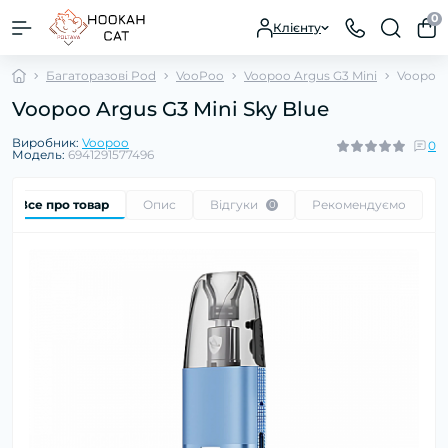
0
Клієнту
Багаторазові Pod
VooPoo
Voopoo Argus G3 Mini
Voopoo 
Voopoo Argus G3 Mini Sky Blue
Виробник:
Voopoo
0
Модель:
6941291577496
Все про товар
Опис
Відгуки
Рекомендуємо
0