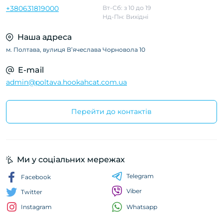
+380631819000
Вт-Сб: з 10 до 19
Нд-Пн: Вихідні
Наша адреса
м. Полтава, вулиця Вʼячеслава Чорновола 10
E-mail
admin@poltava.hookahcat.com.ua
Перейти до контактів
Ми у соціальних мережах
Telegram
Facebook
Viber
Twitter
Whatsapp
Instagram