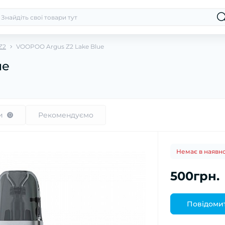
Z2
VOOPOO Argus Z2 Lake Blue
ue
и
Рекомендуємо
0
Немає в наявно
500грн.
Повідомит