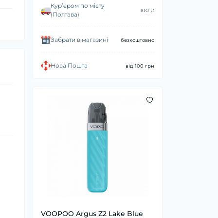
Курʼєром по місту
100 ₴
(Полтава)
Забрати в магазині
безкоштовно
Нова Пошта
від 100 грн
VOOPOO Argus Z2 Lake Blue