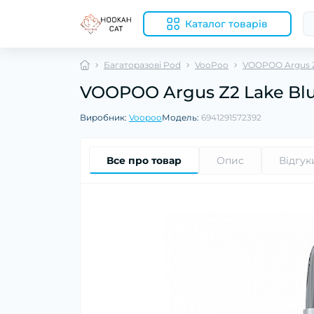
Каталог товарів
Багаторазові Pod
VooPoo
VOOPOO Argus 
VOOPOO Argus Z2 Lake Bl
Виробник:
Voopoo
Модель:
6941291572392
Все про товар
Опис
Відгук