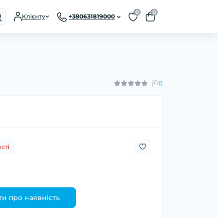
0
0
Клієнту
+380631819000
0
сті
и про наявність